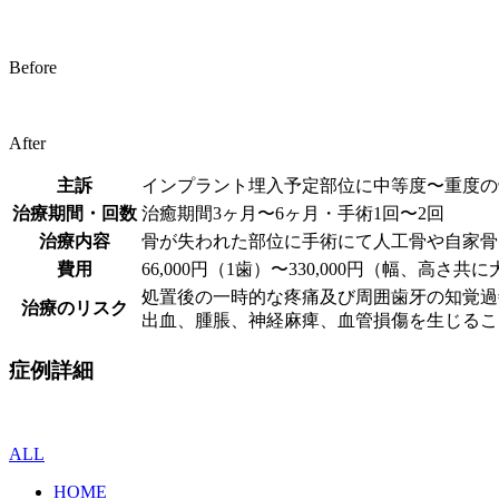
Before
After
主訴
インプラント埋入予定部位に中等度〜重度の
治療期間・回数
治癒期間3ヶ月〜6ヶ月・手術1回〜2回
治療内容
骨が失われた部位に手術にて人工骨や自家骨
費用
66,000円（1歯）〜330,000円（幅、
処置後の一時的な疼痛及び周囲歯牙の知覚過
治療のリスク
出血、腫脹、神経麻痺、血管損傷を生じるこ
症例詳細
ALL
HOME