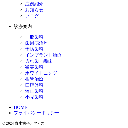
症例紹介
お知らせ
ブログ
診療案内
一般歯科
歯周病治療
予防歯科
インプラント治療
入れ歯・義歯
審美歯科
ホワイトニング
根管治療
口腔外科
矯正歯科
小児歯科
HOME
プライバシーポリシー
© 2024 青木歯科オフィス.