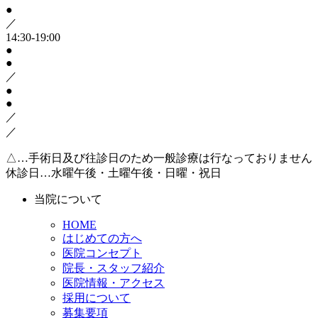
●
／
14:30-19:00
●
●
／
●
●
／
／
△…手術日及び往診日のため一般診療は行なっておりません
休診日…水曜午後・土曜午後・日曜・祝日
当院について
HOME
はじめての方へ
医院コンセプト
院長・スタッフ紹介
医院情報・アクセス
採用について
募集要項