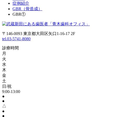
症例紹介
GBR（骨造成）
GBR①
〒146-0093 東京都大田区矢口1-16-17 2F
tel.03-5741-8080
診療時間
月
火
水
木
金
土
日/祝
9:00-13:00
●
●
△
●
●