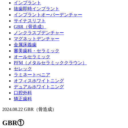
インプラント
抜歯即時インプラント
インプラントオーバーデンチャー
サイナスリフト
GBR（骨造成）
ノンクラスプデンチャー
マグネットデンチャー
金属床義歯
審美歯科・セラミック
オールセラミック
PFM（メタルセラミッククラウン）
セレック
ラミネートべニア
オフィスホワイトニング
デュアルホワイトニング
口腔外科
矯正歯科
2024.08.22
GBR（骨造成）
GBR①